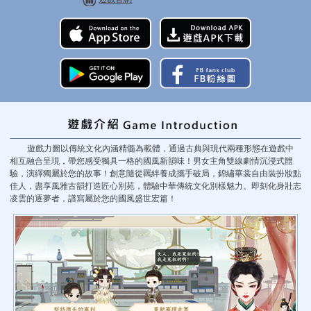
遊戲力圖以傳統文化內涵精髓為載體，通過古典與現代兩種形態在遊戲中
相互融合呈現，帶您感受獨具一格的國風新韻味！男女主角雙線劇情沉浸式體
驗，演繹獨屬於您的故事！創意隨從羈絆養成攜手破局，錦繡華裳自由裝扮妝點
佳人，盡享風雅古韻打造匠心別苑，體驗中華傳統文化別樣魅力。即刻化身壯志
凌雲的逐夢者，譜寫屬於您的國風盛世宏篇！